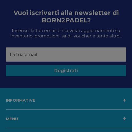
Vuoi iscriverti alla newsletter di
BORN2PADEL?
Inserisci la tua email e riceverai aggiornamenti su
inventario, promozioni, saldi, voucher e tanto altro...
La tua email
Registrati
INFORMATIVE
Spedizioni, resi e rimborsi
MENU
Condizioni di vendita
Garanzia di qualità
In offerta