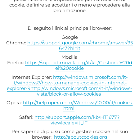
cookie, definire se accettarli o meno e procedere alla
loro rimozione.
Di seguito i link ai principali browser:
Google
Chrome:
https://support.google.com/chrome/answer/95
647?hl=it
Mozilla
Firefox:
https://support.mozilla.org/it/kb/Gestione%20d
ei%20cookie
Internet Explorer:
http://windows.microsoft.com/it-
it/windows7/how-to-manage-cookies-in-internet-
explorer-9
http://windows.microsoft.com/it-it/windows-
vista/block-or-allow-cookies
Opera:
http://help.opera.com/Windows/10.00/it/cookies.
html
Safari:
http://support.apple.com/kb/HT1677?
viewlocale=it_IT
Per saperne di più su come gestire i cookie nel suo
browser:
http://aboutcookies.org