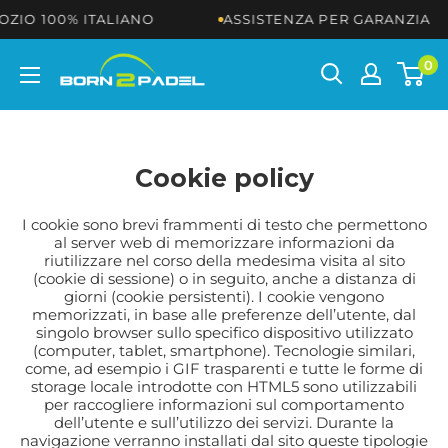
Vai
O 100% ITALIANO
ASSISTENZA PER GARANZIA
ai
contenuti
BORN2PADEL
0
Cookie policy
I cookie sono brevi frammenti di testo che permettono
al server web di memorizzare informazioni da
riutilizzare nel corso della medesima visita al sito
(cookie di sessione) o in seguito, anche a distanza di
giorni (cookie persistenti). I cookie vengono
memorizzati, in base alle preferenze dell’utente, dal
singolo browser sullo specifico dispositivo utilizzato
(computer, tablet, smartphone). Tecnologie similari,
come, ad esempio i GIF trasparenti e tutte le forme di
storage locale introdotte con HTML5 sono utilizzabili
per raccogliere informazioni sul comportamento
dell’utente e sull’utilizzo dei servizi. Durante la
navigazione verranno installati dal sito queste tipologie