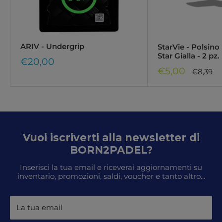
ARIV - Undergrip
StarVie - Polsin
Star Gialla - 2 pz.
Prezzo
€20,00
di
Prezzo
€5,00
Prezzo
€8,39
regolar
vendita
di
vendita
Vuoi iscriverti alla newsletter di
BORN2PADEL?
Inserisci la tua email e riceverai aggiornamenti su
inventario, promozioni, saldi, voucher e tanto altro...
La tua email