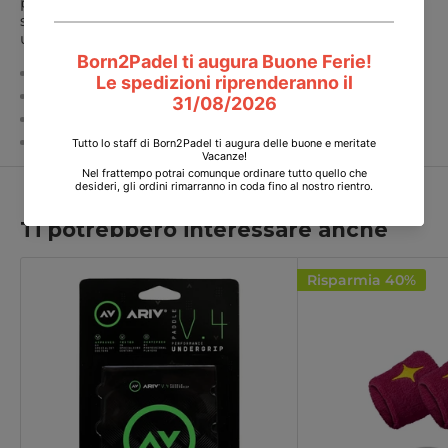
presenta una foratura che aumenta l’assorbimento del
sudore, che unita alla sensazione viscosa conferisce
un’ottima presa sulla pala in qualsiasi situazione.
Colore: Bianco.
Spessore: 0,5 mm.
Larghezza: 25 mm.
Lunghezza: 1100 mm.
Ti potrebbero interessare anche
Risparmia 40%