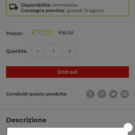
Disponibilità:
immediata
Consegna prevista:
giovedì
13 agosto
Prezzo
€7,00
Prezzo
€8,00
Prezzo:
regolare
di
vendita
Quantità:
Sold out
Condividi questo prodotto
Descrizione
L’
overgrip Classic Padel forato di RS Sports