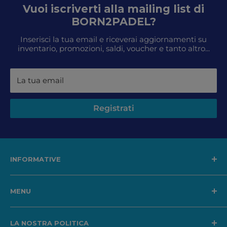
Vuoi iscriverti alla mailing list di
BORN2PADEL?
Inserisci la tua email e riceverai aggiornamenti su
inventario, promozioni, saldi, voucher e tanto altro...
La tua email
Registrati
INFORMATIVE
Spedizioni, resi e rimborsi
MENU
Condizioni di vendita
Garanzia di qualità
In offerta
LA NOSTRA POLITICA
Privacy policy
Racchette