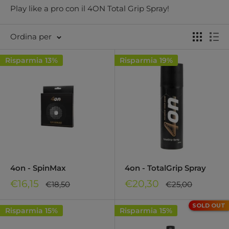
Play like a pro con il 4ON Total Grip Spray!
Ordina per
Risparmia 13%
Risparmia 19%
4on - SpinMax
4on - TotalGrip Spray
Prezzo
Prezzo
€16,15
€20,30
Prezzo
Prezzo
€18,50
€25,00
regolare
regolare
di
di
vendita
vendita
SOLD OUT
Risparmia 15%
Risparmia 15%