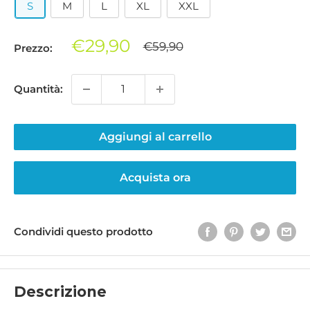
S
M
L
XL
XXL
Prezzo
€29,90
Prezzo
€59,90
Prezzo:
regolare
di
vendita
Quantità:
Aggiungi al carrello
Acquista ora
Condividi questo prodotto
Descrizione