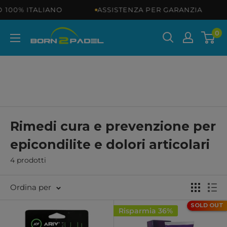
Vai
100% ITALIANO
ASSISTENZA PER GARANZIA
ai
contenuti
BORN2PADEL
0
Rimedi cura e prevenzione per
epicondilite e dolori articolari
4 prodotti
Ordina per
SOLD OUT
Risparmia 36%